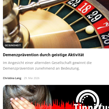
GESUNDHEIT
Demenzprävention durch geistige Aktivität
Im Angesicht einer alternden Gesellschaft gewinnt die
Demenzprävention zunehmend an Bedeutung.
Christina Lang
29. Mai 2026