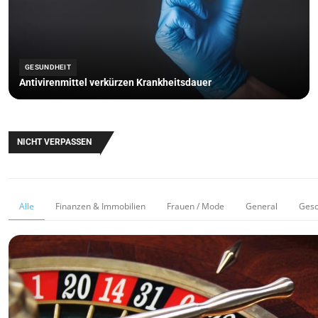
GESUNDHEIT
Antivirenmittel verkürzen Krankheitsdauer
NICHT VERPASSEN
Alle
Finanzen & Immobilien
Frauen / Mode
General
Gesc