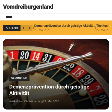
Vomdreiburgenland
Demenzprävention durch geistige Aktivität
Tinnitus b
1
2
TRENDS
29. Mai 2026
22. Mai 202
GESUNDHEIT
Demenzprävention durch geistige
Aktivität
Artikel von Christina Lang
29. Mai 2026