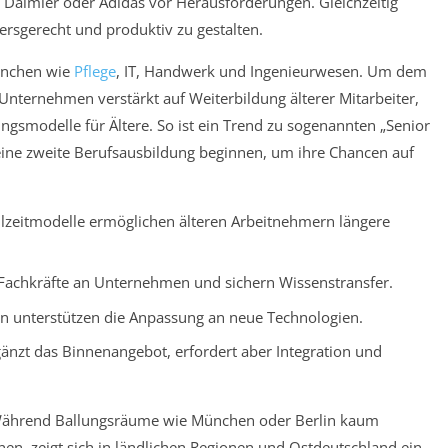
aimler oder Adidas vor Herausforderungen. Gleichzeitig
tersgerecht und produktiv zu gestalten.
ranchen wie
Pflege
, IT, Handwerk und Ingenieurwesen. Um dem
nternehmen verstärkt auf Weiterbildung älterer Mitarbeiter,
smodelle für Ältere. So ist ein Trend zu sogenannten „Senior
 eine zweite Berufsausbildung beginnen, um ihre Chancen auf
eilzeitmodelle ermöglichen älteren Arbeitnehmern längere
achkräfte an Unternehmen und sichern Wissenstransfer.
n unterstützen die Anpassung an neue Technologien.
gänzt das Binnenangebot, erfordert aber Integration und
h: Während Ballungsräume wie München oder Berlin kaum
n, zeigt sich in ländlichen Regionen und Ostdeutschland ein