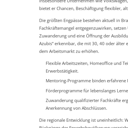
insbesondere Unternehmen wie Volkswagen, D
bietet er Chancen, Beschäftigung flexibler, al
Die größten Engpässe bestehen aktuell in B
Fachkräftemangel entgegenzuwirken, setzen U
Zuwanderung und eine Öffnung der Ausbildung
Azubis“ erkennbar, die mit 30, 40 oder älter
dem Arbeitsmarkt zu erhöhen.
Flexible Arbeitszeiten, Homeoffice und T
Erwerbstätigkeit.
Mentoring-Programme binden erfahrene F
Förderprogramme für lebenslanges Lerne
Zuwanderung qualifizierter Fachkräfte er
Anerkennung von Abschlüssen.
Die regionale Entwicklung ist uneinheitlic
Rückgänge der Erwerbsbevölkerung verzeichne