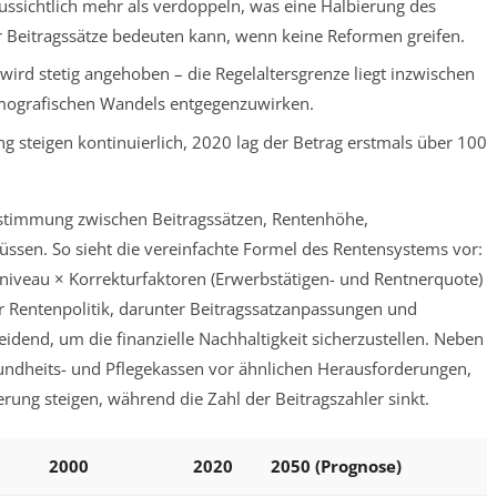
ussichtlich mehr als verdoppeln, was eine Halbierung des
 Beitragssätze bedeuten kann, wenn keine Reformen greifen.
 wird stetig angehoben – die Regelaltersgrenze liegt inzwischen
mografischen Wandels entgegenzuwirken.
g steigen kontinuierlich, 2020 lag der Betrag erstmals über 100
stimmung zwischen Beitragssätzen, Rentenhöhe,
üssen. So sieht die vereinfachte Formel des Rentensystems vor:
nniveau × Korrekturfaktoren (Erwerbstätigen- und Rentnerquote)
er Rentenpolitik, darunter Beitragssatzanpassungen und
eidend, um die finanzielle Nachhaltigkeit sicherzustellen. Neben
undheits- und Pflegekassen vor ähnlichen Herausforderungen,
rung steigen, während die Zahl der Beitragszahler sinkt.
2000
2020
2050 (Prognose)