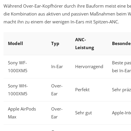
Während Over-Ear-Kopfhörer durch ihre Bauform meist eine bes
die Kombination aus aktiven und passiven Maßnahmen beim W
macht ihn zu einem der wenigen In-Ears mit Spitzen-ANC.
ANC-
Modell
Typ
Besonde
Leistung
Sony WF-
Beste pa
In-Ear
Hervorragend
1000XM5
bei In-Ea
Sony WH-
Over-
Perfekt
Sehr präz
1000XM5
Ear
Apple AirPods
Over-
Sehr gut
Apple-Int
Max
Ear