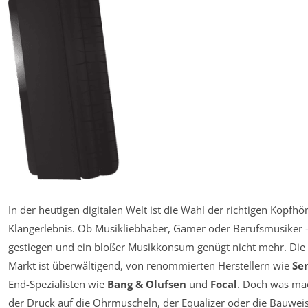
In der heutigen digitalen Welt ist die Wahl der richtigen Kopfh
Klang­erlebnis. Ob Musikliebhaber, Gamer oder Berufs­musiker 
gestiegen und ein bloßer Musik­konsum genügt nicht mehr. Die
Markt ist überwältigend, von renommierten Herstellern wie
Se
End-Spezialisten wie
Bang & Olufsen
und
Focal
. Doch was mac
der Druck auf die Ohrmuscheln, der Equalizer oder die Bauweise