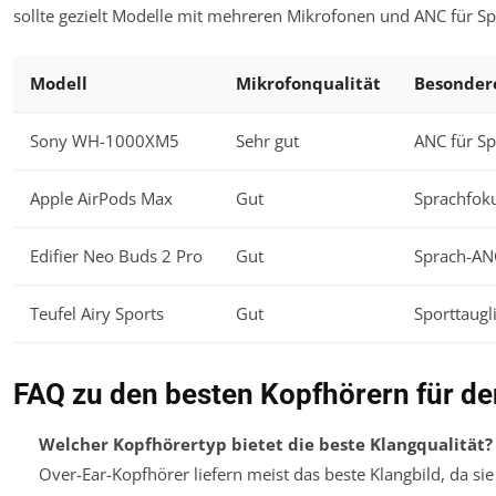
sollte gezielt Modelle mit mehreren Mikrofonen und ANC für S
Modell
Mikrofonqualität
Besonder
Sony WH-1000XM5
Sehr gut
ANC für S
Apple AirPods Max
Gut
Sprachfok
Edifier Neo Buds 2 Pro
Gut
Sprach-ANC
Teufel Airy Sports
Gut
Sporttaugl
FAQ zu den besten Kopfhörern für d
Welcher Kopfhörertyp bietet die beste Klangqualität?
Over-Ear-Kopfhörer liefern meist das beste Klangbild, da s