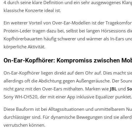
4
durch seine klare Definition und ein sehr ausgewogenes Klang
klassische Konzerte ideal ist.
Ein weiterer Vorteil von Over-Ear-Modellen ist der Tragekomf
Protein-Leder tragen dazu bei, selbst bei langen Hör­sessions d
Kopfhörerbau­arten häufig schwerer und wärmer als In-Ears und
körperliche Aktivität.
On-Ear-Kopfhörer: Kompromiss zwischen Mobi
On-Ear-Kopfhörer liegen direkt auf dem Ohr auf. Dies macht si
allerdings oft die Abdichtung gegen Außengeräusche. Der Sou
nicht ganz mit den Over-Ears mithalten. Marken wie
JBL
und
S
Sony WH-CH520
, der mit einer App inklusive Equalizer punktet.
Diese Bauform ist bei Alltagssituationen und unmittelbarem Nutz
durchlässiger sind. Für dynamische Bewegungen sind sie allerdin
verrutschen können.