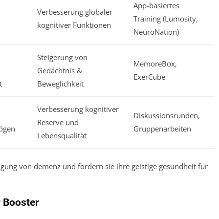
App-basiertes
,
Verbesserung globaler
Training (Lumosity,
kognitiver Funktionen
NeuroNation)
Steigerung von
MemoreBox,
Gedächtnis &
ExerCube
t
Beweglichkeit
Verbesserung kognitiver
Diskussionsrunden,
Reserve und
ögen
Gruppenarbeiten
Lebensqualität
r Booster