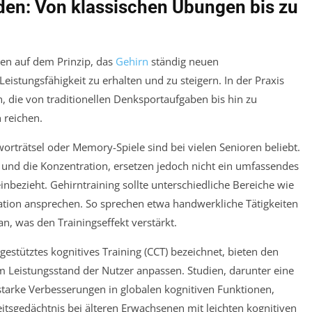
den: Von klassischen Übungen bis zu
ren auf dem Prinzip, das
Gehirn
ständig neuen
stungsfähigkeit zu erhalten und zu steigern. In der Praxis
, die von traditionellen Denksportaufgaben bis hin zu
reichen.
rträtsel oder Memory-Spiele sind bei vielen Senioren beliebt.
 und die Konzentration, ersetzen jedoch nicht ein umfassendes
einbezieht. Gehirntraining sollte unterschiedliche Bereiche wie
nation ansprechen. So sprechen etwa handwerkliche Tätigkeiten
n, was den Trainingseffekt verstärkt.
estütztes kognitives Training (CCT) bezeichnet, bieten den
em Leistungsstand der Nutzer anpassen. Studien, darunter eine
starke Verbesserungen in globalen kognitiven Funktionen,
tsgedächtnis bei älteren Erwachsenen mit leichten kognitiven