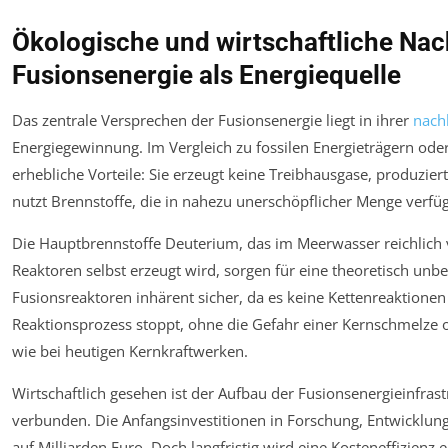
Ökologische und wirtschaftliche Nach
Fusionsenergie als Energiequelle
Das zentrale Versprechen der Fusionsenergie liegt in ihrer
nach
Energiegewinnung. Im Vergleich zu fossilen Energieträgern oder
erhebliche Vorteile: Sie erzeugt keine Treibhausgase, produzier
nutzt Brennstoffe, die in nahezu unerschöpflicher Menge verfüg
Die Hauptbrennstoffe Deuterium, das im Meerwasser reichlich v
Reaktoren selbst erzeugt wird, sorgen für eine theoretisch un
Fusionsreaktoren inhärent sicher, da es keine Kettenreaktionen
Reaktionsprozess stoppt, ohne die Gefahr einer Kernschmelze o
wie bei heutigen Kernkraftwerken.
Wirtschaftlich gesehen ist der Aufbau der Fusionsenergieinfras
verbunden. Die Anfangsinvestitionen in Forschung, Entwicklun
auf Milliarden Euro. Doch langfristig wird eine Kosteneffizienz 