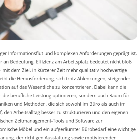
iger Informationsflut und komplexen Anforderungen geprägt ist,
an Bedeutung. Effizienz am Arbeitsplatz bedeutet nicht bloß
 mit dem Ziel, in kürzerer Zeit mehr qualitativ hochwertige
leibt die Herausforderung, sich trotz Ablenkungen, steigender
ation auf das Wesentliche zu konzentrieren. Dabei kann die
ur die berufliche Leistung optimieren, sondern auch Raum für
hniken und Methoden, die sich sowohl im Büro als auch im
 den Arbeitsalltag besser zu strukturieren und den eigenen
ssischen Zeitmanagement-Tools und Software zur
omische Möbel und ein aufgeräumter Bürobedarf eine wichtige
Planung, der richtigen Ausstattung sowie motivierenden