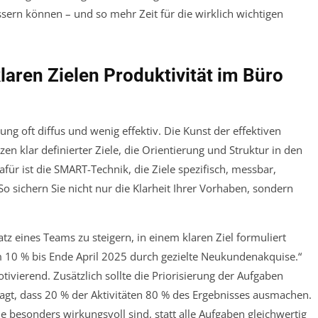
ssern können – und so mehr Zeit für die wirklich wichtigen
klaren Zielen Produktivität im Büro
ng oft diffus und wenig effektiv. Die Kunst der effektiven
en klar definierter Ziele, die Orientierung und Struktur in den
für ist die SMART-Technik, die Ziele spezifisch, messbar,
. So sichern Sie nicht nur die Klarheit Ihrer Vorhaben, sondern
z eines Teams zu steigern, in einem klaren Ziel formuliert
10 % bis Ende April 2025 durch gezielte Neukundenakquise.“
ivierend. Zusätzlich sollte die Priorisierung der Aufgaben
sagt, dass 20 % der Aktivitäten 80 % des Ergebnisses ausmachen.
ie besonders wirkungsvoll sind, statt alle Aufgaben gleichwertig